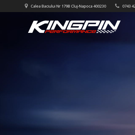
Skip
Calea Baciului Nr 179B Cluj-Napoca 400230
0743 4
to
content